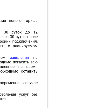
вия нового тарифа
от 30 суток до 12
ерез 30 суток после
тройки подключения,
щить о планируемом
ентом
заявления
на
ходимо погасить всю
авленное на время
еобходимо оставить
овременно в случае
ребления услуг без
ится