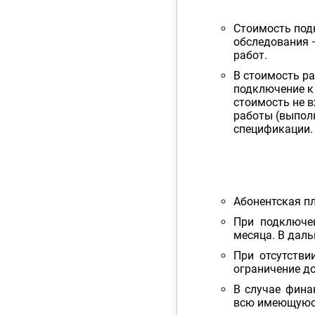
Стоимость под
обследования –
работ.
В стоимость р
подключение к
стоимость не в
работы (выпол
спецификации.
Абонентская п
При подключе
месяца. В дал
При отсутстви
ограничение до
В случае фина
всю имеющуюся