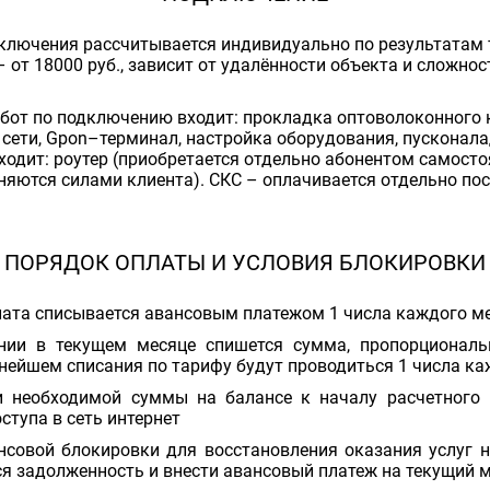
ключения рассчитывается индивидуально по результатам 
 от 18000 руб., зависит от удалённости объекта и сложно
абот по подключению входит: прокладка оптоволоконного 
 сети, Gpon–терминал, настройка оборудования, пусконал
ходит: роутер (приобретается отдельно абонентом самосто
няются силами клиента). СКС – оплачивается отдельно по
ПОРЯДОК ОПЛАТЫ И УСЛОВИЯ БЛОКИРОВКИ
лата списывается авансовым платежом 1 числа каждого ме
нии в текущем месяце спишется сумма, пропорционал
ьнейшем списания по тарифу будут проводиться 1 числа к
и необходимой суммы на балансе к началу расчетного 
ступа в сеть интернет
нсовой блокировки для восстановления оказания услуг 
 задолженность и внести авансовый платеж на текущий 