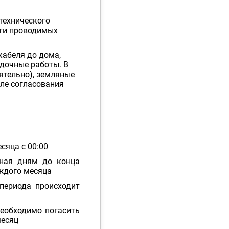
технического
сти проводимых
кабеля до дома,
адочные работы. В
ятельно), земляные
сле согласования
сяца с 00:00
ьная дням до конца
аждого месяца
периода происходит
необходимо погасить
месяц