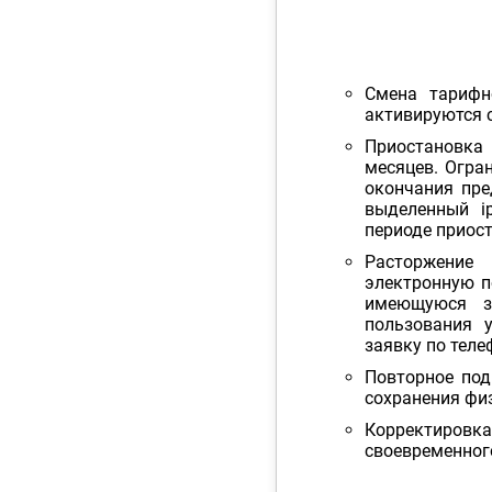
Смена тарифн
активируются 
Приостановк
месяцев. Огран
окончания пре
выделенный i
периоде приост
Расторжение
электронную 
имеющуюся з
пользования 
заявку по теле
Повторное под
сохранения фи
Корректировк
своевременног