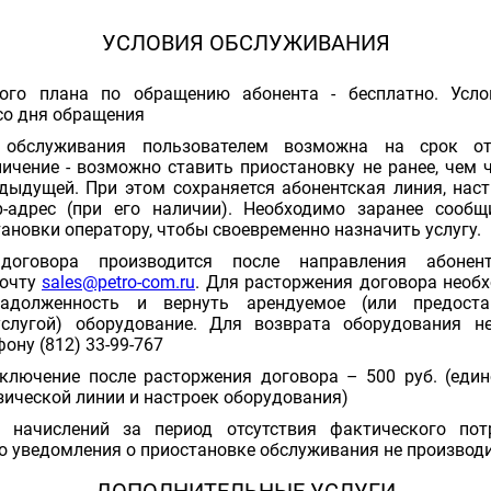
УСЛОВИЯ ОБСЛУЖИВАНИЯ
ого плана по обращению абонента - бесплатно. Усло
со дня обращения
а обслуживания пользователем возможна на срок 
ичение - возможно ставить приостановку не ранее, чем ч
дыдущей. При этом сохраняется абонентская линия, нас
p-адрес (при его наличии). Необходимо заранее сооб
ановки оператору, чтобы своевременно назначить услугу.
 договора производится после направления абон
почту
sales@petro-com.ru
. Для расторжения договора необ
адолженность и вернуть арендуемое (или предост
услугой) оборудование. Для возврата оборудования н
фону (812) 33-99-767
ключение после расторжения договора – 500 руб. (един
зической линии и настроек оборудования)
а начислений за период отсутствия фактического пот
о уведомления о приостановке обслуживания не производ