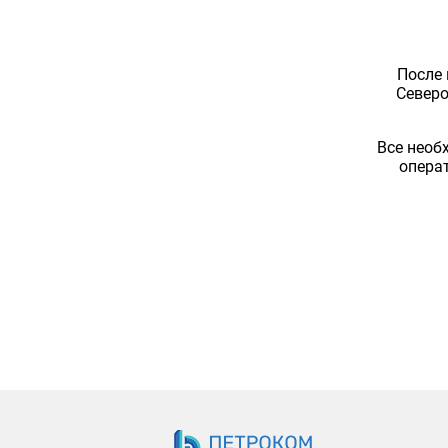
После 
Северо
Все необ
опера