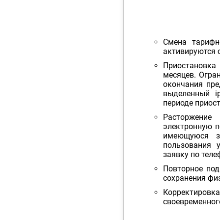
Смена тарифн
активируются 
Приостановк
месяцев. Огран
окончания пре
выделенный i
периоде приост
Расторжение
электронную 
имеющуюся з
пользования 
заявку по теле
Повторное под
сохранения фи
Корректировк
своевременног