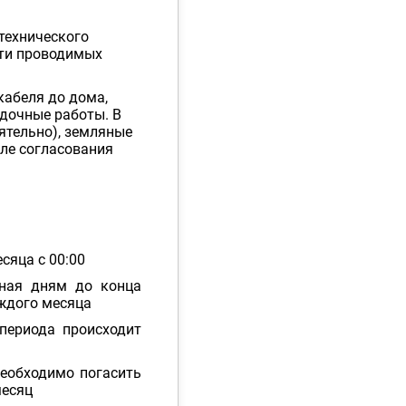
технического
сти проводимых
кабеля до дома,
адочные работы. В
ятельно), земляные
сле согласования
сяца с 00:00
ьная дням до конца
аждого месяца
периода происходит
необходимо погасить
месяц