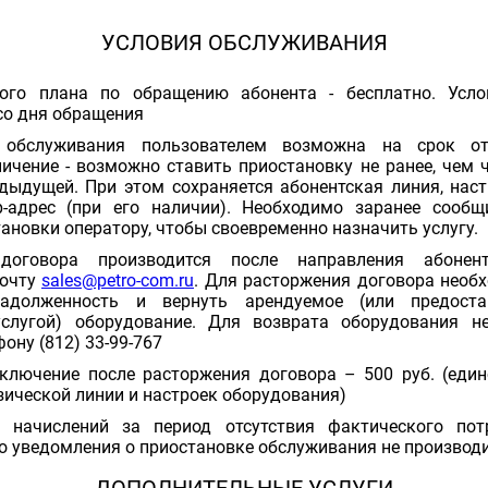
УСЛОВИЯ ОБСЛУЖИВАНИЯ
ого плана по обращению абонента - бесплатно. Усло
со дня обращения
а обслуживания пользователем возможна на срок 
ичение - возможно ставить приостановку не ранее, чем ч
дыдущей. При этом сохраняется абонентская линия, нас
p-адрес (при его наличии). Необходимо заранее сооб
ановки оператору, чтобы своевременно назначить услугу.
 договора производится после направления абон
почту
sales@petro-com.ru
. Для расторжения договора необ
адолженность и вернуть арендуемое (или предост
услугой) оборудование. Для возврата оборудования н
фону (812) 33-99-767
ключение после расторжения договора – 500 руб. (един
зической линии и настроек оборудования)
а начислений за период отсутствия фактического пот
о уведомления о приостановке обслуживания не производ