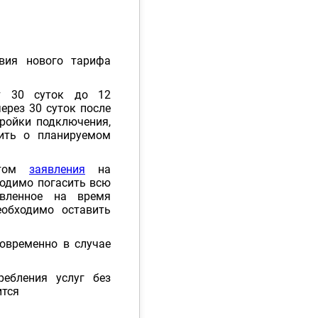
вия нового тарифа
от 30 суток до 12
ерез 30 суток после
тройки подключения,
щить о планируемом
ентом
заявления
на
ходимо погасить всю
авленное на время
еобходимо оставить
овременно в случае
ребления услуг без
ится