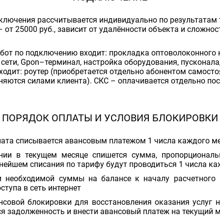
ключения рассчитывается индивидуально по результатам 
 от 25000 руб., зависит от удалённости объекта и сложно
абот по подключению входит: прокладка оптоволоконного 
 сети, Gpon–терминал, настройка оборудования, пусконал
ходит: роутер (приобретается отдельно абонентом самосто
няются силами клиента). СКС – оплачивается отдельно по
ПОРЯДОК ОПЛАТЫ И УСЛОВИЯ БЛОКИРОВКИ
лата списывается авансовым платежом 1 числа каждого ме
нии в текущем месяце спишется сумма, пропорционал
ьнейшем списания по тарифу будут проводиться 1 числа к
и необходимой суммы на балансе к началу расчетного 
ступа в сеть интернет
нсовой блокировки для восстановления оказания услуг 
 задолженность и внести авансовый платеж на текущий 