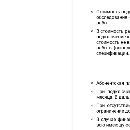
Стоимость под
обследования –
работ.
В стоимость р
подключение к
стоимость не в
работы (выпол
спецификации.
Абонентская п
При подключе
месяца. В дал
При отсутстви
ограничение до
В случае фина
всю имеющуюся