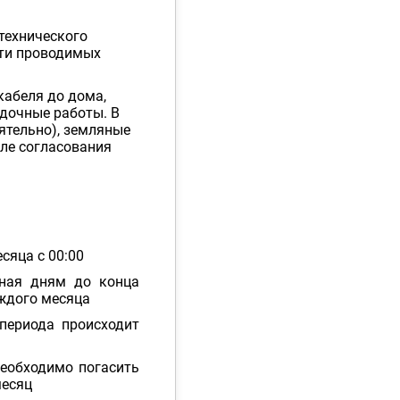
технического
сти проводимых
кабеля до дома,
адочные работы. В
ятельно), земляные
сле согласования
сяца с 00:00
ьная дням до конца
аждого месяца
периода происходит
необходимо погасить
месяц