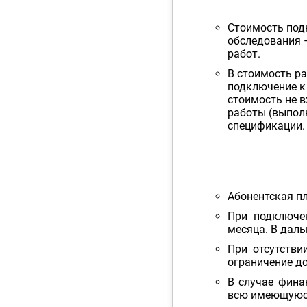
Стоимость под
обследования –
работ.
В стоимость р
подключение к
стоимость не в
работы (выпол
спецификации.
Абонентская п
При подключе
месяца. В дал
При отсутстви
ограничение до
В случае фина
всю имеющуюся