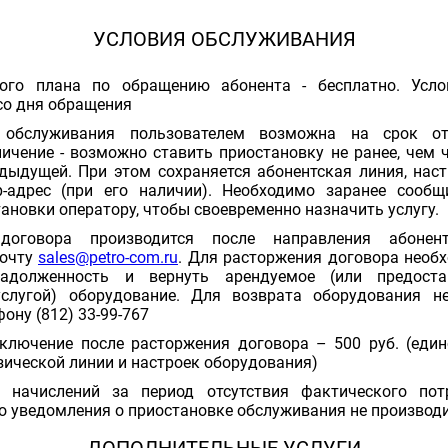
УСЛОВИЯ ОБСЛУЖИВАНИЯ
ого плана по обращению абонента - бесплатно. Усло
со дня обращения
а обслуживания пользователем возможна на срок 
ичение - возможно ставить приостановку не ранее, чем ч
дыдущей. При этом сохраняется абонентская линия, нас
p-адрес (при его наличии). Необходимо заранее сооб
ановки оператору, чтобы своевременно назначить услугу.
 договора производится после направления абон
почту
sales@petro-com.ru
. Для расторжения договора необ
адолженность и вернуть арендуемое (или предост
услугой) оборудование. Для возврата оборудования н
фону (812) 33-99-767
ключение после расторжения договора – 500 руб. (един
зической линии и настроек оборудования)
а начислений за период отсутствия фактического пот
о уведомления о приостановке обслуживания не производ