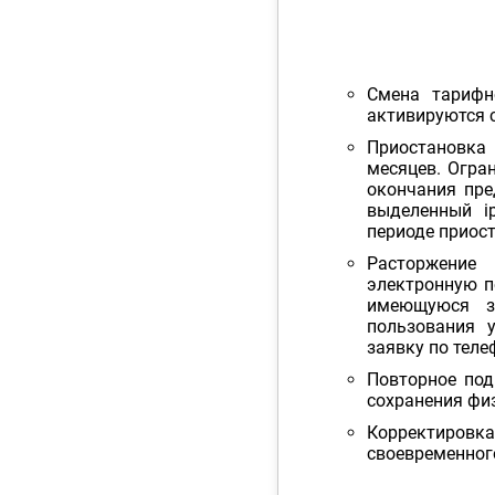
Смена тарифн
активируются 
Приостановк
месяцев. Огран
окончания пре
выделенный i
периоде приост
Расторжение
электронную 
имеющуюся з
пользования 
заявку по теле
Повторное под
сохранения фи
Корректировк
своевременног