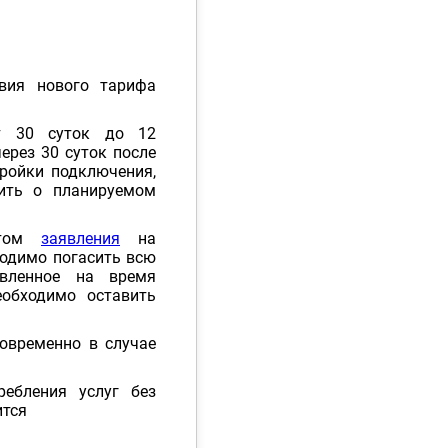
вия нового тарифа
от 30 суток до 12
ерез 30 суток после
тройки подключения,
щить о планируемом
ентом
заявления
на
ходимо погасить всю
авленное на время
еобходимо оставить
овременно в случае
ребления услуг без
ится