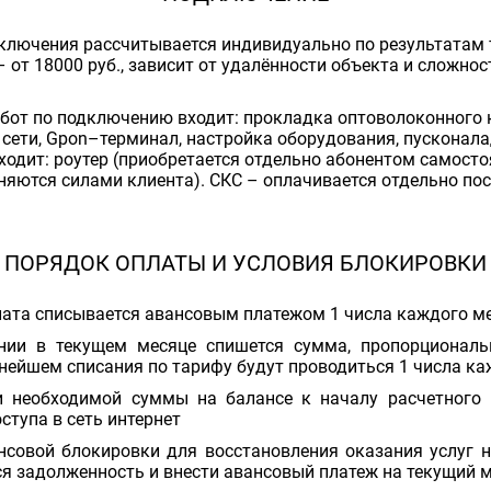
ключения рассчитывается индивидуально по результатам 
 от 18000 руб., зависит от удалённости объекта и сложно
абот по подключению входит: прокладка оптоволоконного 
 сети, Gpon–терминал, настройка оборудования, пусконал
ходит: роутер (приобретается отдельно абонентом самосто
няются силами клиента). СКС – оплачивается отдельно по
ПОРЯДОК ОПЛАТЫ И УСЛОВИЯ БЛОКИРОВКИ
лата списывается авансовым платежом 1 числа каждого ме
нии в текущем месяце спишется сумма, пропорционал
ьнейшем списания по тарифу будут проводиться 1 числа к
и необходимой суммы на балансе к началу расчетного 
ступа в сеть интернет
нсовой блокировки для восстановления оказания услуг 
 задолженность и внести авансовый платеж на текущий 